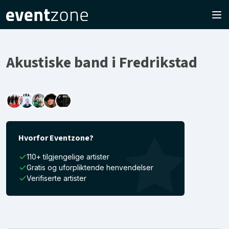
Akustiske band i Fredrikstad
Hvorfor Eventzone?
110+ tilgjengelige artister
Gratis og uforpliktende henvendelser
Verifiserte artister