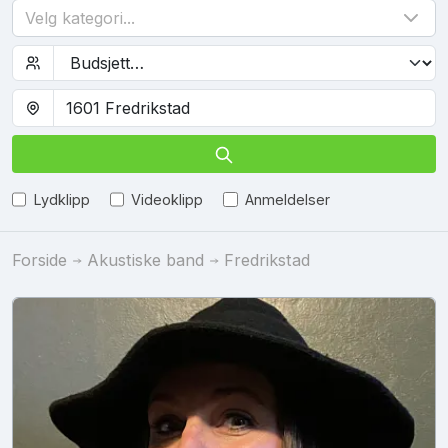
Velg kategori...
Lydklipp
Videoklipp
Anmeldelser
Forside
Akustiske band
Fredrikstad