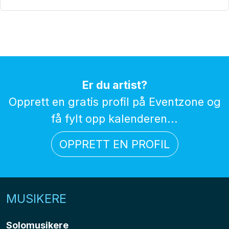
Er du artist?
Opprett en gratis profil på Eventzone og
få fylt opp kalenderen...
OPPRETT EN PROFIL
MUSIKERE
Solomusikere