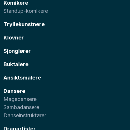
Komikere
Standup-komikere
Tryllekunstnere
Klovner
Sjonglører
Buktalere
Ansiktsmalere
Dansere
Magedansere
Sambadansere
Danseinstruktører
Dragartister