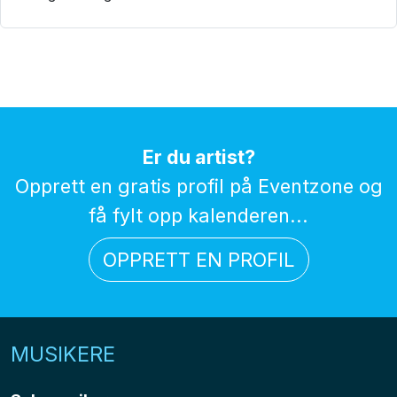
Er du artist?
Opprett en gratis profil på Eventzone og
få fylt opp kalenderen...
OPPRETT EN PROFIL
MUSIKERE