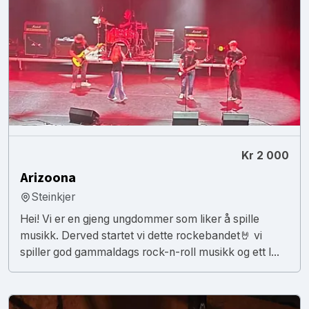
Kr 2 000
Arizoona
Steinkjer
Hei! Vi er en gjeng ungdommer som liker å spille
musikk. Derved startet vi dette rockebandet🤘 vi
spiller god gammaldags rock-n-roll musikk og ett l...