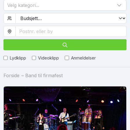
Velg kategori...
Lydklipp
Videoklipp
Anmeldelser
Forside
Band til firmafest