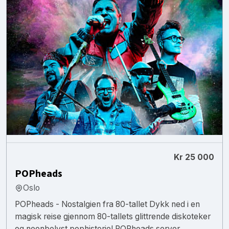
Kr 25 000
POPheads
Oslo
POPheads - Nostalgien fra 80-tallet Dykk ned i en
magisk reise gjennom 80-tallets glittrende diskoteker
og neonbelyst pophistorie! POPheads server...