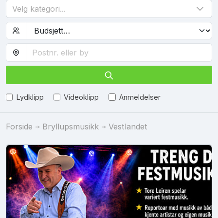
Velg kategori...
Lydklipp
Videoklipp
Anmeldelser
Forside
Bryllupsmusikk
Vestlandet