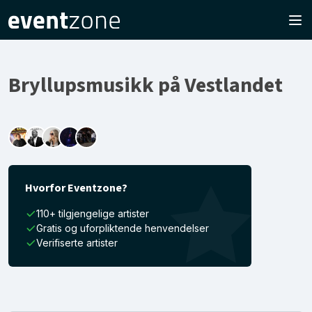
Bryllupsmusikk på Vestlandet
Hvorfor Eventzone?
110+ tilgjengelige artister
Gratis og uforpliktende henvendelser
Verifiserte artister