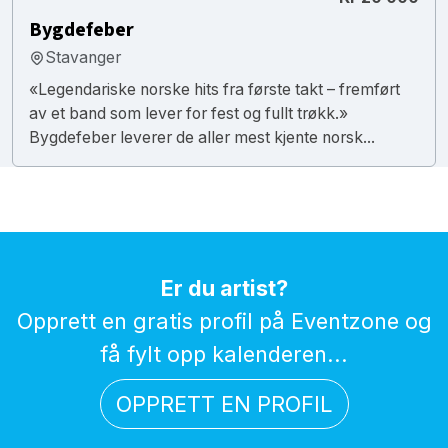
Bygdefeber
Stavanger
«Legendariske norske hits fra første takt – fremført
av et band som lever for fest og fullt trøkk.»
Bygdefeber leverer de aller mest kjente norsk...
Er du artist?
Opprett en gratis profil på Eventzone og
få fylt opp kalenderen...
OPPRETT EN PROFIL