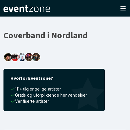
Coverband i Nordland
Hvorfor Eventzone?
111+ tilgjengelige artister
Gratis og uforpliktende henvendelser
Verifiserte artister