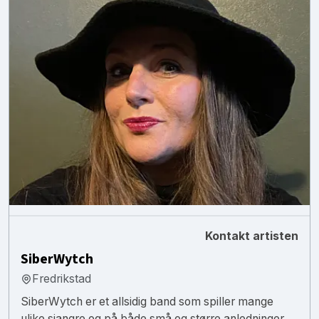
Kontakt artisten
SiberWytch
Fredrikstad
SiberWytch er et allsidig band som spiller mange
ulike sjangre og på både små og større anledninger.