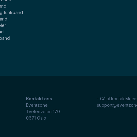
and
og funkband
band
ler
nd
eband
Kontakt oss
- Gå til kontaktskje
Eventzone
support@eventzon
Tvetenveien 170
0671
Oslo