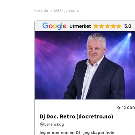
Forside
DJ til julebord
Kr 12 000
Dj Doc. Retro (docretro.no)
Lørenskog
𝗝𝗲𝗴 𝗲𝗿 𝗺𝗲𝗿 𝗲𝗻𝗻 𝗲𝗻 𝗗𝗝 - 𝗷𝗲𝗴 𝘀𝗸𝗮𝗽𝗲𝗿 𝗵𝗲𝗹𝗲