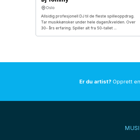
Oslo
Allsidig profesjonell DJ til de fleste spilleoppdrag.
Tar musikkønsker under hele dagen/kvelden. Over
30- års erfaring. Spiller alt fra 50-tallet ...
Er du artist?
Opprett en 
MUSI