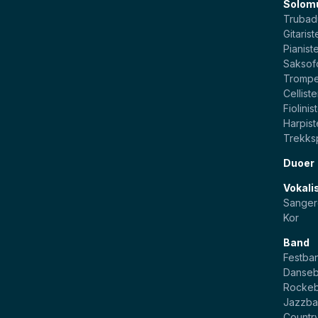
Solom
Trubad
Gitarist
Pianist
Saksof
Trompe
Celliste
Fiolinis
Harpist
Trekksp
Duoer
Vokali
Sanger
Kor
Band
Festba
Danse
Rocke
Jazzb
Countr