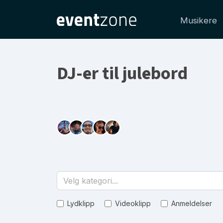
Musikere
DJ-er til julebord
Velg kategori...
Lydklipp
Videoklipp
Anmeldelser