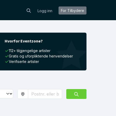
For Tilbydere
Logg inn
Hvorfor Eventzone?
112+ tilgjengelige artister
Gratis og uforpliktende henvendelser
Verifiserte artister