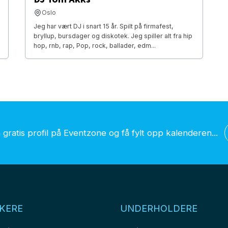
Oslo
Jeg har vært DJ i snart 15 år. Spilt på firmafest,
bryllup, bursdager og diskotek. Jeg spiller alt fra hip
hop, rnb, rap, Pop, rock, ballader, edm...
gratis profil på Eventzone og få fylt opp kalenderen...
KERE
UNDERHOLDERE