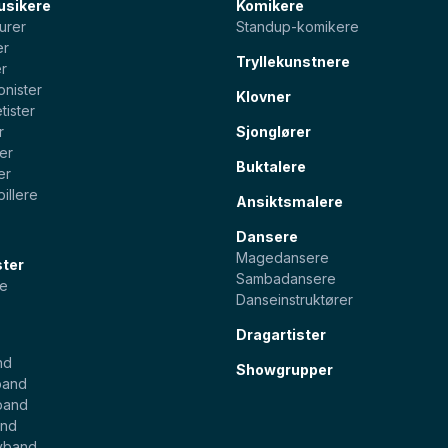
usikere
Komikere
urer
Standup-komikere
er
Tryllekunstnere
er
onister
Klovner
tister
r
Sjonglører
ter
Buktalere
er
illere
Ansiktsmalere
Dansere
Magedansere
ster
Sambadansere
e
Danseinstruktører
Dragartister
nd
Showgrupper
band
band
and
yband