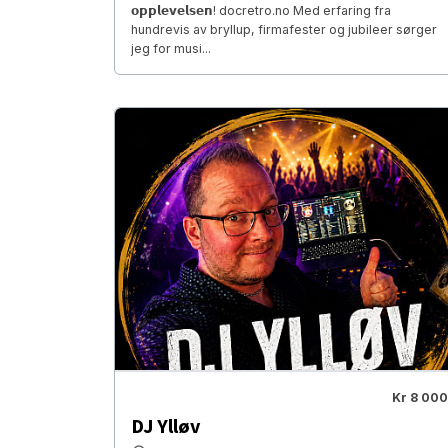
𝗼𝗽𝗽𝗹𝗲𝘃𝗲𝗹𝘀𝗲𝗻! docretro.no Med erfaring fra
hundrevis av bryllup, firmafester og jubileer sørger
jeg for musi...
Kr 8 000
DJ Ylløv