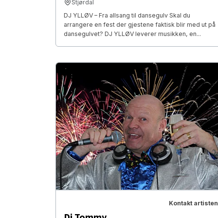
Stjørdal
DJ YLLØV – Fra allsang til dansegulv Skal du
arrangere en fest der gjestene faktisk blir med ut på
dansegulvet? DJ YLLØV leverer musikken, en...
Kontakt artisten
Dj Tommy