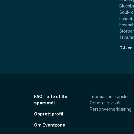
Bluesb
Soul- 
Latino
Ensemb
Storba
Tribut
DJ-er
FAQ - ofte stilte
Informasjonskapsler
spørsmål
Generelle vilkår
Personvernerklæring
Opprett profil
Om Eventzone