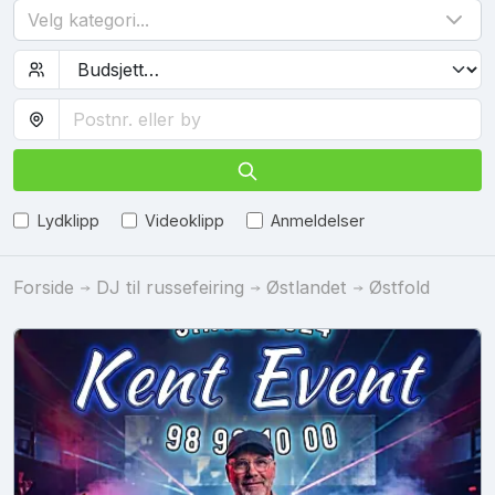
Velg kategori...
Lydklipp
Videoklipp
Anmeldelser
Forside
DJ til russefeiring
Østlandet
Østfold