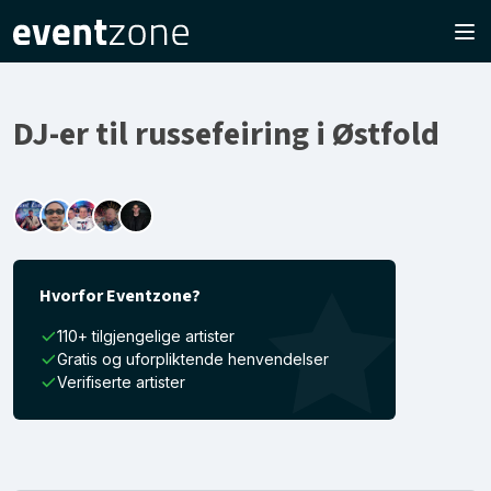
DJ-er til russefeiring i Østfold
Hvorfor Eventzone?
110+ tilgjengelige artister
Gratis og uforpliktende henvendelser
Verifiserte artister