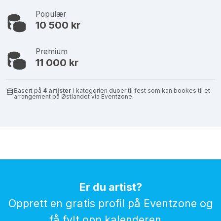
Populær
10 500 kr
Premium
11 000 kr
Basert på
4 artister
i kategorien duoer til fest som kan bookes til et
arrangement på Østlandet via Eventzone.
Er du artist?
Opprett en gratis profil på Eventzone og
få fylt opp kalenderen...