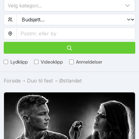
Velg kategori...
Lydklipp
Videoklipp
Anmeldelser
Forside
Duo til fest
Østlandet