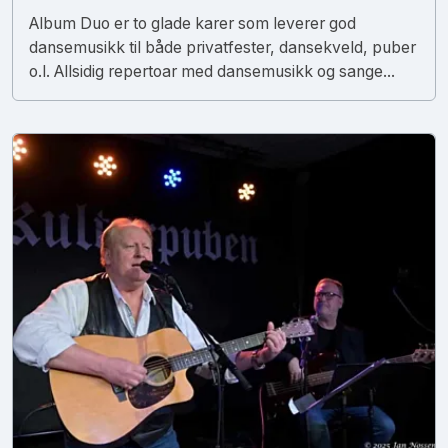
Album Duo er to glade karer som leverer god
dansemusikk til både privatfester, dansekveld, puber
o.l. Allsidig repertoar med dansemusikk og sange...