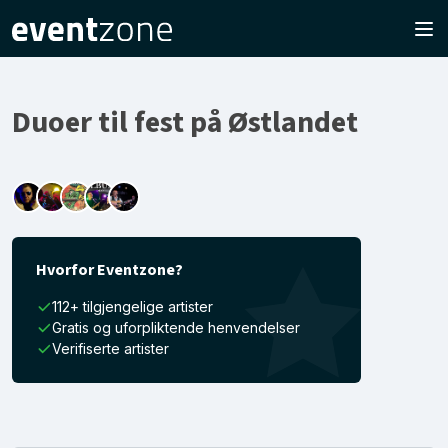
Duoer til fest på Østlandet
Hvorfor Eventzone?
112+ tilgjengelige artister
Gratis og uforpliktende henvendelser
Verifiserte artister