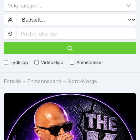
Velg kategori...
Lydklipp
Videoklipp
Anmeldelser
Forside
Enmannsband
Nord-Norge