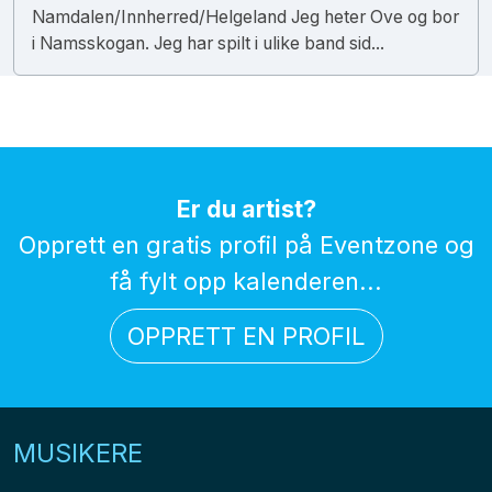
Namdalen/Innherred/Helgeland Jeg heter Ove og bor
i Namsskogan. Jeg har spilt i ulike band sid...
Er du artist?
Opprett en gratis profil på Eventzone og
få fylt opp kalenderen...
OPPRETT EN PROFIL
MUSIKERE