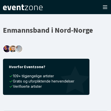
Enmannsband i Nord-Norge
Hvorfor Eventzone?
109+ tilgjengelige artister
Gratis og uforpliktende henvendelser
Verifiserte artister