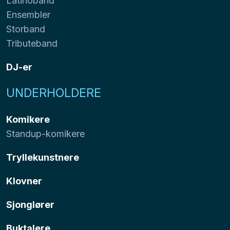
Latinoband
Ensembler
Storband
Tributeband
DJ-er
UNDERHOLDERE
Komikere
Standup-komikere
Tryllekunstnere
Klovner
Sjonglører
Buktalere