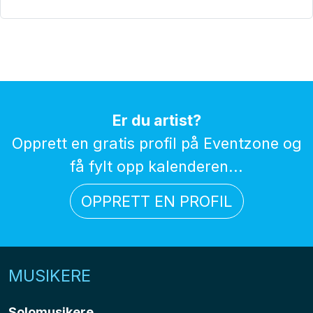
Er du artist?
Opprett en gratis profil på Eventzone og
få fylt opp kalenderen...
OPPRETT EN PROFIL
MUSIKERE
Solomusikere