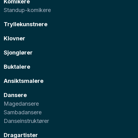
Komikere
Standup-komikere
Tryllekunstnere
Klovner
Sjonglører
Buktalere
Ansiktsmalere
Dansere
Magedansere
Sambadansere
Danseinstruktører
Dragartister