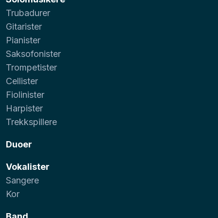
Trubadurer
Gitarister
Pianister
Saksofonister
Trompetister
Cellister
Fiolinister
Harpister
Trekkspillere
Duoer
Vokalister
Sangere
Kor
Band