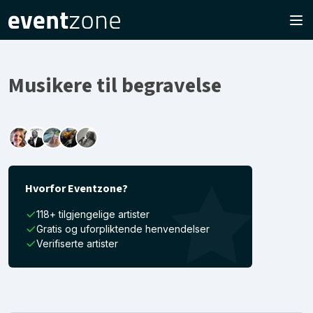
Musikere til begravelse
Hvorfor Eventzone?
118+ tilgjengelige artister
Gratis og uforpliktende henvendelser
Verifiserte artister