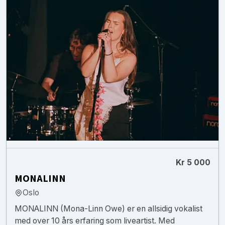
Kr 5 000
MONALINN
Oslo
MONALINN (Mona-Linn Owe) er en allsidig vokalist
med over 10 års erfaring som liveartist. Med