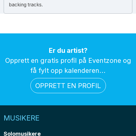
backing tracks.
Er du artist?
Opprett en gratis profil på Eventzone og
få fylt opp kalenderen...
OPPRETT EN PROFIL
MUSIKERE
Solomusikere