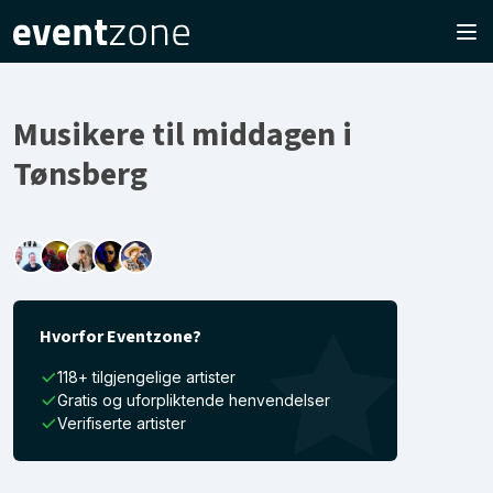
Musikere til middagen i
Tønsberg
Hvorfor Eventzone?
118+ tilgjengelige artister
Gratis og uforpliktende henvendelser
Verifiserte artister