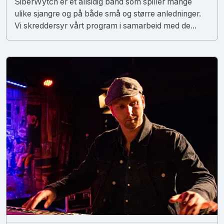
SiberWytch er et allsidig band som spiller mange
ulike sjangre og på både små og større anledninger.
Vi skreddersyr vårt program i samarbeid med de...