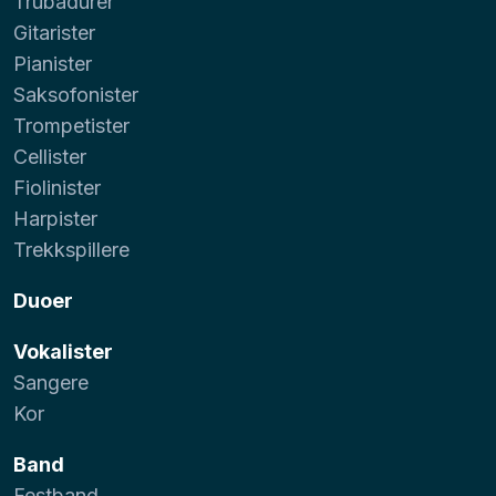
Trubadurer
Gitarister
Pianister
Saksofonister
Trompetister
Cellister
Fiolinister
Harpister
Trekkspillere
Duoer
Vokalister
Sangere
Kor
Band
Festband