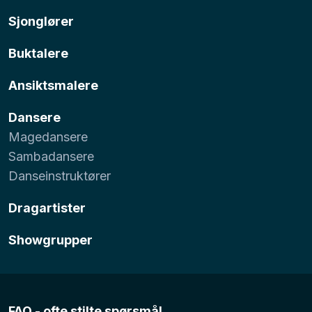
Sjonglører
Buktalere
Ansiktsmalere
Dansere
Magedansere
Sambadansere
Danseinstruktører
Dragartister
Showgrupper
FAQ - ofte stilte spørsmål