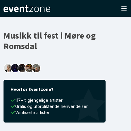
Musikk til fest i Møre og
Romsdal
Hvorfor Eventzone?
117+ tilgjengelige artister
Gratis og uforpliktende henvendelser
Verifiserte artister