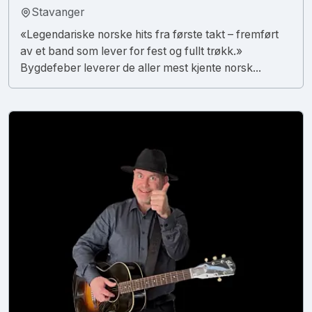
Stavanger
«Legendariske norske hits fra første takt – fremført
av et band som lever for fest og fullt trøkk.»
Bygdefeber leverer de aller mest kjente norsk...