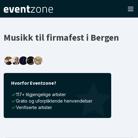
Musikk til firmafest i Bergen
Hvorfor Eventzone?
117+ tilgjengelige artister
Gratis og uforpliktende henvendelser
Verifiserte artister