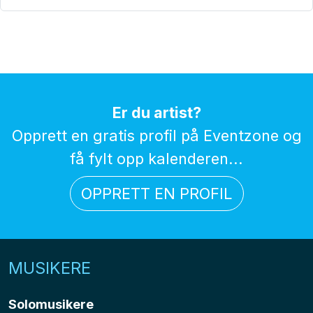
Er du artist?
Opprett en gratis profil på Eventzone og
få fylt opp kalenderen...
OPPRETT EN PROFIL
MUSIKERE
Solomusikere