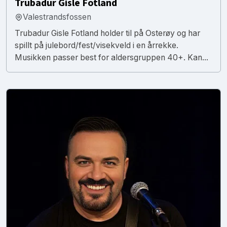
Trubadur Gisle Fotland
Valestrandsfossen
Trubadur Gisle Fotland holder til på Osterøy og har
spillt på julebord/fest/visekveld i en årrekke.
Musikken passer best for aldersgruppen 40+. Kan...