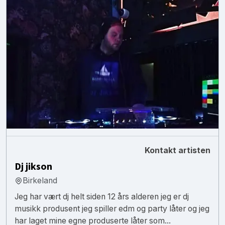
Kontakt artisten
Dj jikson
Birkeland
Jeg har vært dj helt siden 12 års alderen jeg er dj
musikk produsent jeg spiller edm og party låter og jeg
har laget mine egne produserte låter som...