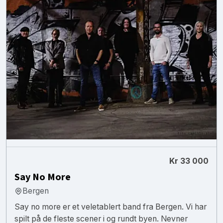
Kr 33 000
Say No More
Bergen
Say no more er et veletablert band fra Bergen. Vi har
spilt på de fleste scener i og rundt byen. Nevner