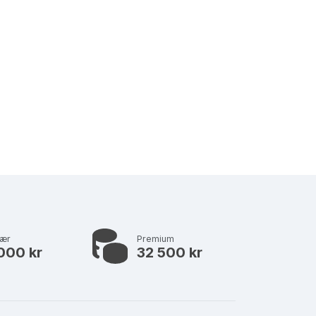
lær
Premium
000 kr
32 500 kr