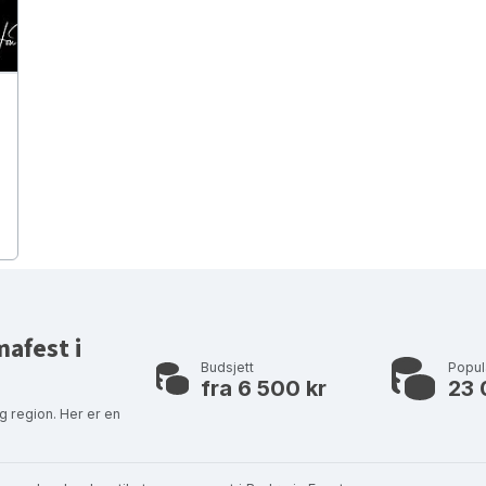
mafest i
Budsjett
Popu
fra 6 500 kr
23 
g region. Her er en