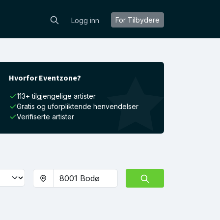
For Tilbydere
Logg inn
Hvorfor Eventzone?
113+ tilgjengelige artister
Gratis og uforpliktende henvendelser
Verifiserte artister