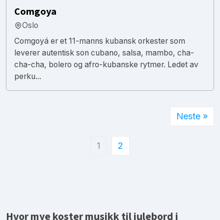
Comgoya
Oslo
Comgoyá er et 11-manns kubansk orkester som
leverer autentisk son cubano, salsa, mambo, cha-
cha-cha, bolero og afro-kubanske rytmer. Ledet av
perku...
Neste »
1
2
Hvor mye koster musikk til julebord i