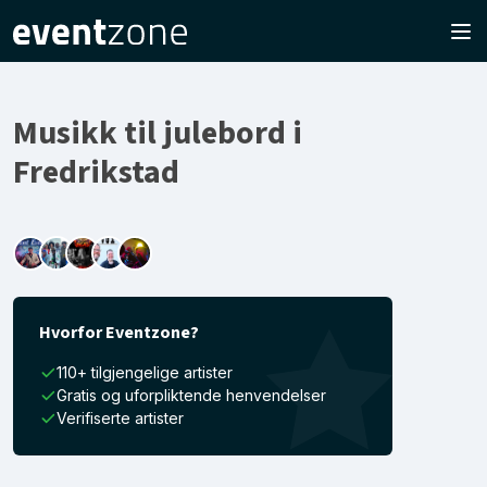
Musikk til julebord i
Fredrikstad
Hvorfor Eventzone?
110+ tilgjengelige artister
Gratis og uforpliktende henvendelser
Verifiserte artister