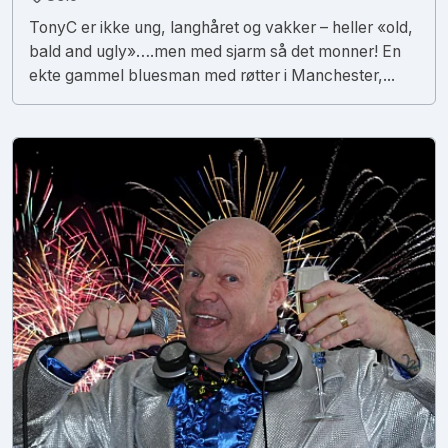
TonyC er ikke ung, langhåret og vakker – heller «old,
bald and ugly»….men med sjarm så det monner! En
ekte gammel bluesman med røtter i Manchester,...