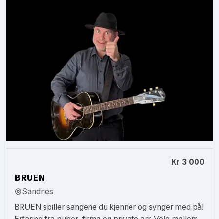
Kr 3 000
BRUEN
Sandnes
BRUEN spiller sangene du kjenner og synger med på!
Erfaring fra puber, firma og private arr. Velg mellom