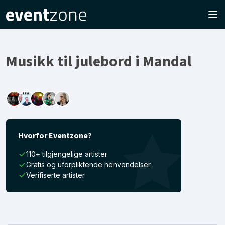
Musikk til julebord i Mandal
Hvorfor Eventzone?
110+ tilgjengelige artister
Gratis og uforpliktende henvendelser
Verifiserte artister