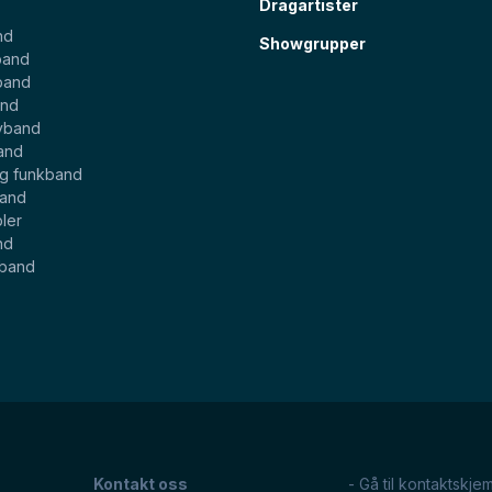
Dragartister
nd
Showgrupper
band
band
and
yband
and
og funkband
band
ler
nd
eband
Kontakt oss
- Gå til kontaktskje