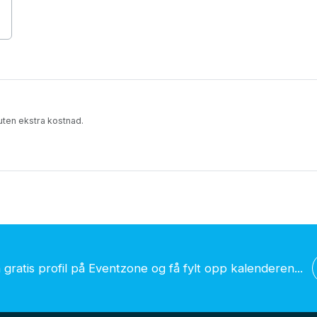
e uten ekstra kostnad.
gratis profil på Eventzone og få fylt opp kalenderen...