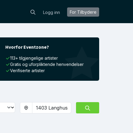
For Tilbydere
Logg inn
Hvorfor Eventzone?
113+ tilgjengelige artister
Gratis og uforpliktende henvendelser
Verifiserte artister