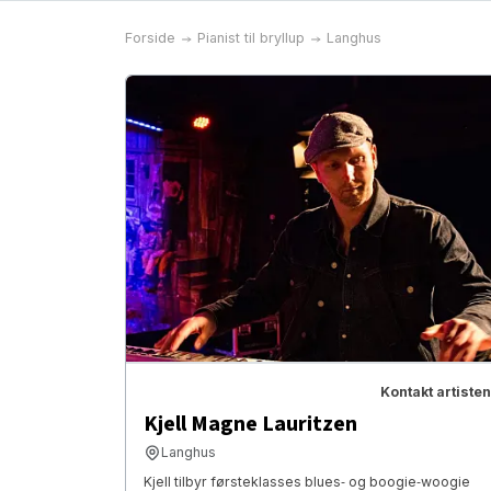
Forside
Pianist til bryllup
Langhus
Kontakt artisten
Kjell Magne Lauritzen
Langhus
Kjell tilbyr førsteklasses blues‑ og boogie‑woogie