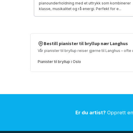
pianounderholdning med et uttrykk som kombinerer
klasse, musikalitet og rå energi. Perfekt for e...
Bestill pianister til bryllup nær Langhus
Vår pianister til bryllup reiser gjerne til Langhus – oft
Pianister til bryllup i Oslo
Er du artist?
Opprett en 