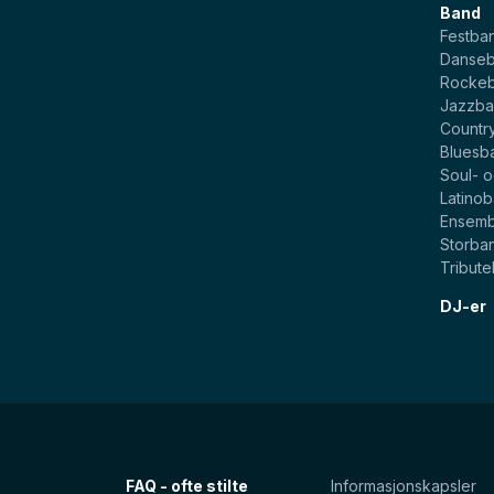
Band
Festba
Danse
Rocke
Jazzb
Countr
Bluesb
Soul- 
Latino
Ensemb
Storba
Tribut
DJ-er
FAQ - ofte stilte
Informasjonskapsler