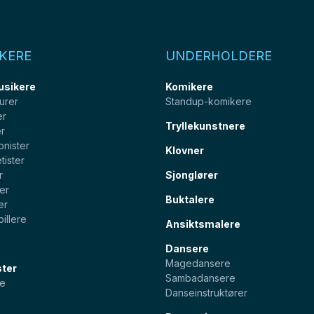
KERE
UNDERHOLDERE
usikere
Komikere
urer
Standup-komikere
er
Tryllekunstnere
er
onister
Klovner
tister
r
Sjonglører
ter
Buktalere
er
illere
Ansiktsmalere
Dansere
Magedansere
ster
Sambadansere
e
Danseinstruktører