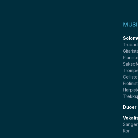
MUSI
Solom
Trubad
Gitarist
Pianist
Saksof
Trompe
Celliste
Fiolinis
Harpist
Trekksp
Duoer
Vokali
Sanger
Kor