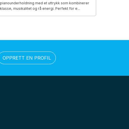
pianounderholdning med et uttrykk som kombinerer
klasse, musikalitet og rå energi. Perfekt for e...
OPPRETT EN PROFIL