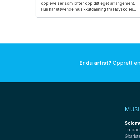
opplevelser som løfter opp ditt eget arrangement.
Hun har utøvende musikkutdanning fra Høyskolen...
Er du artist?
Opprett en 
MUSI
Solom
Trubad
Gitarist