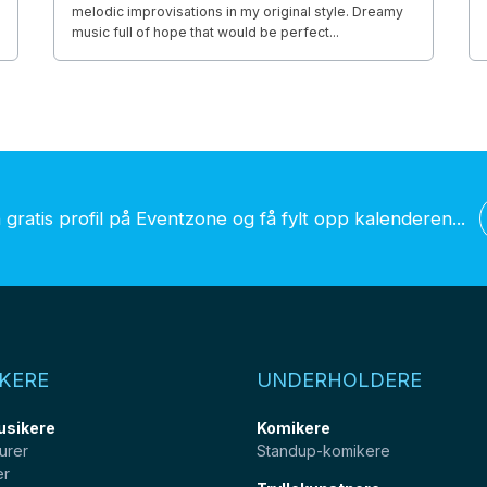
melodic improvisations in my original style. Dreamy
music full of hope that would be perfect...
gratis profil på Eventzone og få fylt opp kalenderen...
KERE
UNDERHOLDERE
usikere
Komikere
urer
Standup-komikere
er