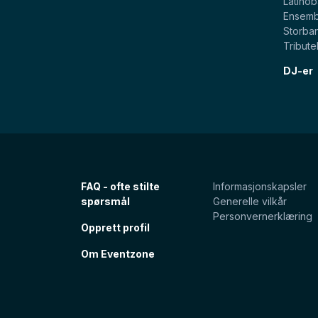
Latino
Ensemb
Storba
Tribut
DJ-er
FAQ - ofte stilte
Informasjonskapsler
spørsmål
Generelle vilkår
Personvernerklæring
Opprett profil
Om Eventzone