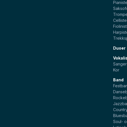
Pianist
Saksof
Trompe
Celliste
Fiolinis
Harpist
Trekksp
Duoer
Vokali
Sanger
Kor
Band
Festba
Danse
Rocke
Jazzb
Countr
Bluesb
Soul- 