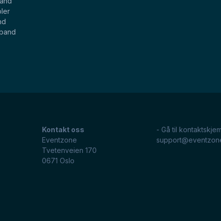
band
ler
nd
eband
Kontakt oss
- Gå til kontaktskje
Eventzone
support@eventzon
Tvetenveien 170
0671
Oslo