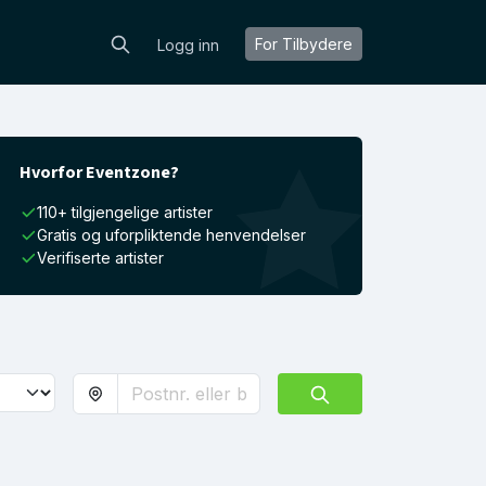
For Tilbydere
Logg inn
Hvorfor Eventzone?
110+ tilgjengelige artister
Gratis og uforpliktende henvendelser
Verifiserte artister