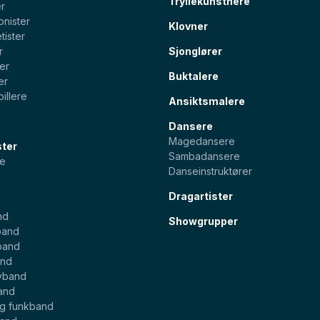
Tryllekunstnere
er
onister
Klovner
tister
r
Sjonglører
ter
Buktalere
er
illere
Ansiktsmalere
Dansere
Magedansere
ster
Sambadansere
e
Danseinstruktører
Dragartister
nd
Showgrupper
band
band
and
yband
and
og funkband