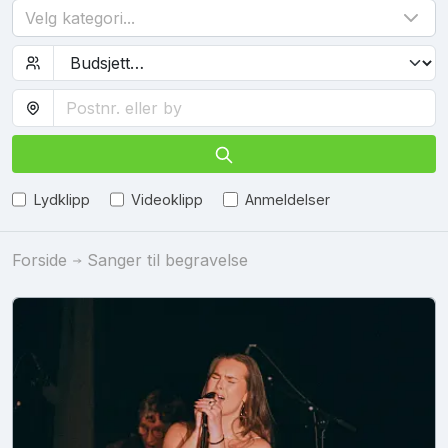
Velg kategori...
Lydklipp
Videoklipp
Anmeldelser
Forside
Sanger til begravelse