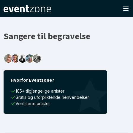
Sangere til begravelse
Hvorfor Eventzone?
105+ tilgjengelige artister
Gratis og uforpliktende henvendelser
Verifiserte artister