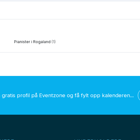
Pianister i Rogaland
(1)
gratis profil på Eventzone og få fylt opp kalenderen...