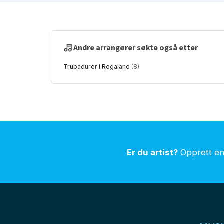
Andre arrangører søkte også etter
Trubadurer i Rogaland
(8)
Er du artist?
Opprett en 