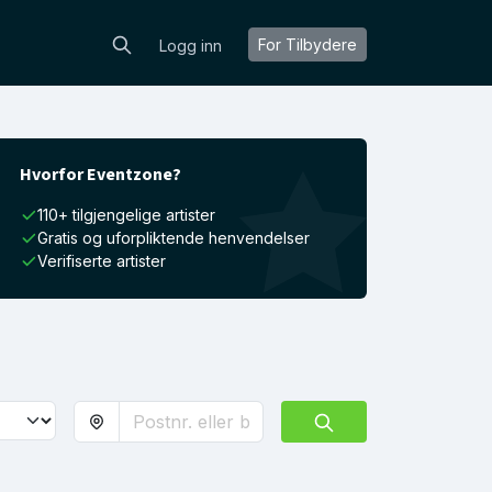
For Tilbydere
Logg inn
Hvorfor Eventzone?
110+ tilgjengelige artister
Gratis og uforpliktende henvendelser
Verifiserte artister