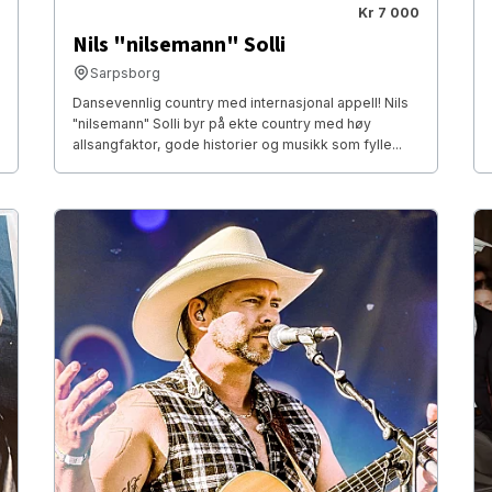
Kr 7 000
Nils "nilsemann" Solli
Sarpsborg
Dansevennlig country med internasjonal appell! Nils
"nilsemann" Solli byr på ekte country med høy
allsangfaktor, gode historier og musikk som fylle...