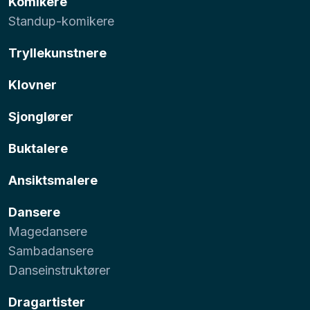
Komikere
Standup-komikere
Tryllekunstnere
Klovner
Sjonglører
Buktalere
Ansiktsmalere
Dansere
Magedansere
Sambadansere
Danseinstruktører
Dragartister