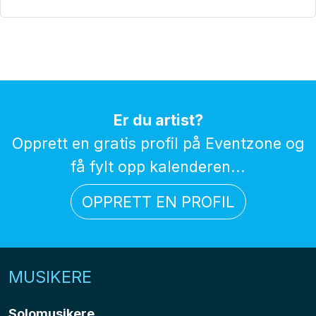
Er du artist?
Opprett en gratis profil på Eventzone og
få fylt opp kalenderen...
OPPRETT EN PROFIL
MUSIKERE
Solomusikere