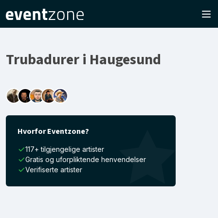
Trubadurer i Haugesund
Hvorfor Eventzone?
117+ tilgjengelige artister
Gratis og uforpliktende henvendelser
Verifiserte artister