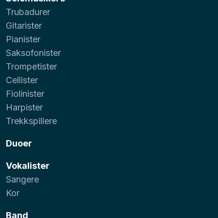
Trubadurer
Gitarister
Pianister
Saksofonister
Trompetister
Cellister
Fiolinister
Harpister
Trekkspillere
Duoer
Vokalister
Sangere
Kor
Band