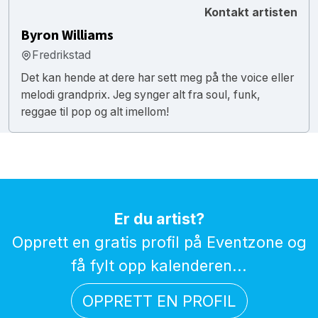
Kontakt artisten
Byron Williams
Fredrikstad
Det kan hende at dere har sett meg på the voice eller
melodi grandprix. Jeg synger alt fra soul, funk,
reggae til pop og alt imellom!
Er du artist?
Opprett en gratis profil på Eventzone og
få fylt opp kalenderen...
OPPRETT EN PROFIL