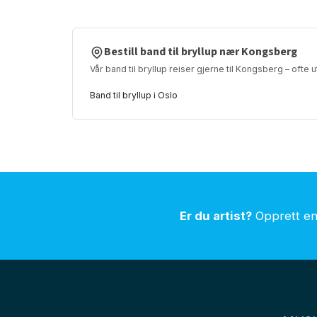
Bestill band til bryllup nær Kongsberg
Vår band til bryllup reiser gjerne til Kongsberg – ofte 
Band til bryllup i Oslo
Er du artist?
Opprett en 