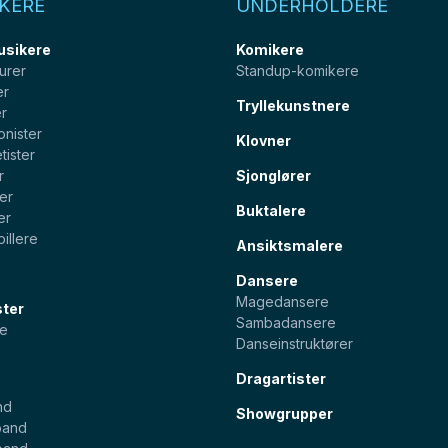
KERE
UNDERHOLDERE
usikere
Komikere
urer
Standup-komikere
er
Tryllekunstnere
er
onister
Klovner
tister
r
Sjonglører
ter
Buktalere
er
illere
Ansiktsmalere
Dansere
Magedansere
ster
Sambadansere
e
Danseinstruktører
Dragartister
nd
Showgrupper
band