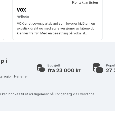
Kontakt artisten
VOX
Bodø
VOX er et cover/partyband som leverer hitlåter i en
akustisk drakt og med egne versjoner av låtene du
kjenner fra før. Med en besetning på vokalist...
p i
Budsjett
Popu
fra 23 000 kr
27 
g region. Her er en
om kan bookes til et arrangement på Kongsberg via Eventzone.