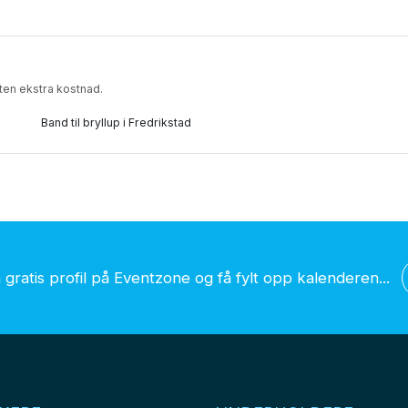
uten ekstra kostnad.
Band til bryllup i Fredrikstad
gratis profil på Eventzone og få fylt opp kalenderen...