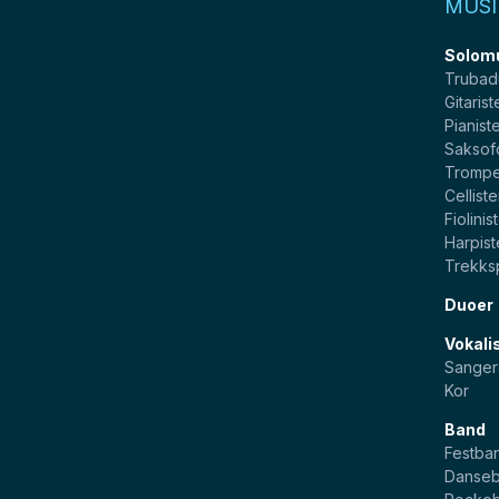
MUSI
Solom
Trubad
Gitarist
Pianist
Saksof
Trompe
Celliste
Fiolinis
Harpist
Trekksp
Duoer
Vokali
Sanger
Kor
Band
Festba
Danse