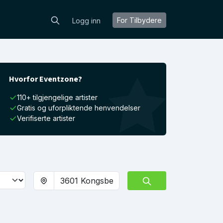
For Tilbydere
Logg inn
Hvorfor Eventzone?
110+ tilgjengelige artister
Gratis og uforpliktende henvendelser
Verifiserte artister