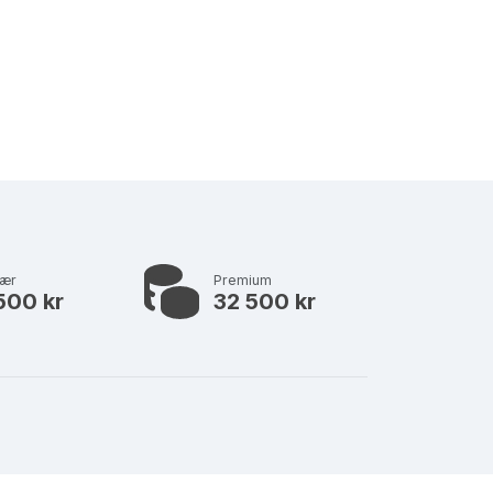
lær
Premium
500 kr
32 500 kr