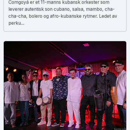
Comgoyá er et 11-manns kubansk orkester som
leverer autentisk son cubano, salsa, mambo, cha-
cha-cha, bolero og afro-kubanske rytmer. Ledet av
perku...