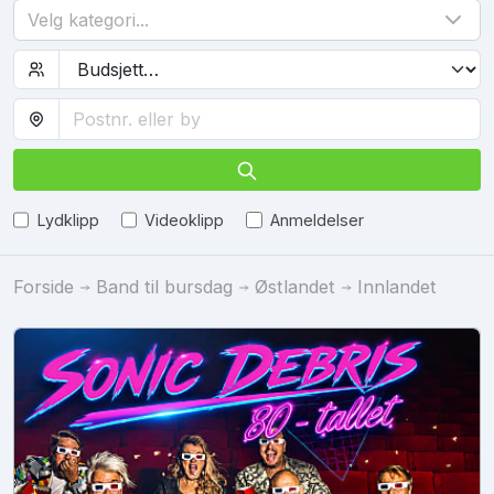
Velg kategori...
Lydklipp
Videoklipp
Anmeldelser
Forside
Band til bursdag
Østlandet
Innlandet