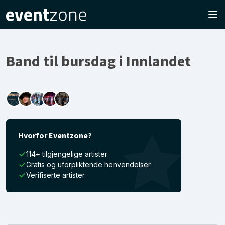
Band til bursdag i Innlandet
Hvorfor Eventzone?
114+ tilgjengelige artister
Gratis og uforpliktende henvendelser
Verifiserte artister