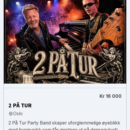
Kr 16 000
2 PÅ TUR
Oslo
2 På Tur Party Band skaper uforglemmelige øyeblikk
med livemusikk som får gjestene ut på dansegulvet!