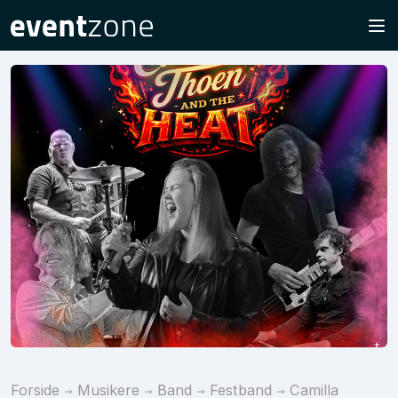
Forside
Musikere
Band
Festband
Camilla