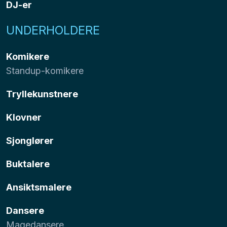
DJ-er
UNDERHOLDERE
Komikere
Standup-komikere
Tryllekunstnere
Klovner
Sjonglører
Buktalere
Ansiktsmalere
Dansere
Magedansere