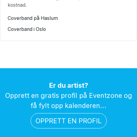
kostnad.
Coverband på Haslum
Coverband i Oslo
Er du artist?
Opprett en gratis profil på Eventzone og
få fylt opp kalenderen...
OPPRETT EN PROFIL