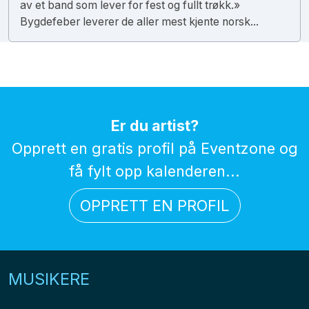
av et band som lever for fest og fullt trøkk.»
Bygdefeber leverer de aller mest kjente norsk...
Er du artist?
Opprett en gratis profil på Eventzone og
få fylt opp kalenderen...
OPPRETT EN PROFIL
MUSIKERE