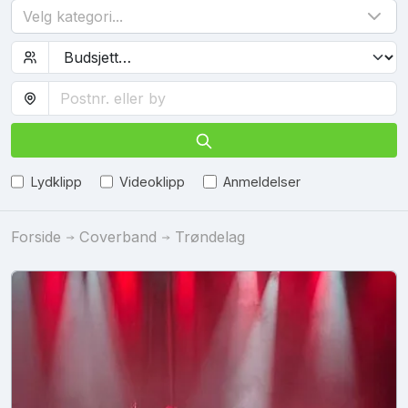
Velg kategori...
Lydklipp
Videoklipp
Anmeldelser
Forside
Coverband
Trøndelag