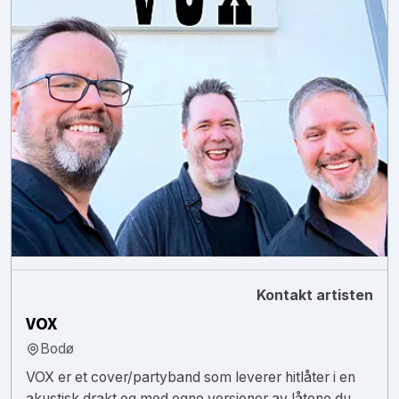
Kontakt artisten
VOX
Bodø
VOX er et cover/partyband som leverer hitlåter i en
akustisk drakt og med egne versjoner av låtene du