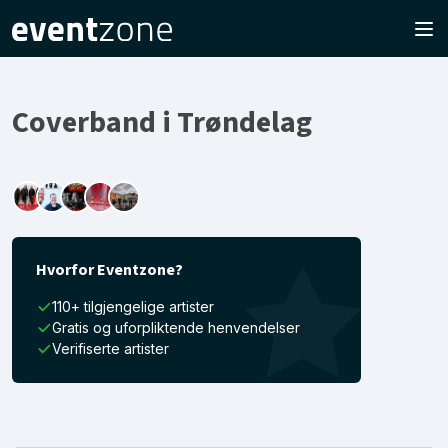
Coverband i Trøndelag
Hvorfor Eventzone?
110+ tilgjengelige artister
Gratis og uforpliktende henvendelser
Verifiserte artister