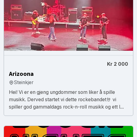
Kr 2 000
Arizoona
Steinkjer
Hei! Vi er en gjeng ungdommer som liker å spille
musikk. Derved startet vi dette rockebandet🤘 vi
spiller god gammaldags rock-n-roll musikk og ett l...