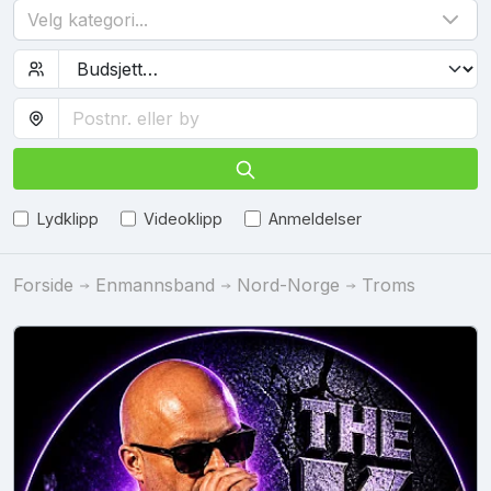
Velg kategori...
Lydklipp
Videoklipp
Anmeldelser
Forside
Enmannsband
Nord-Norge
Troms