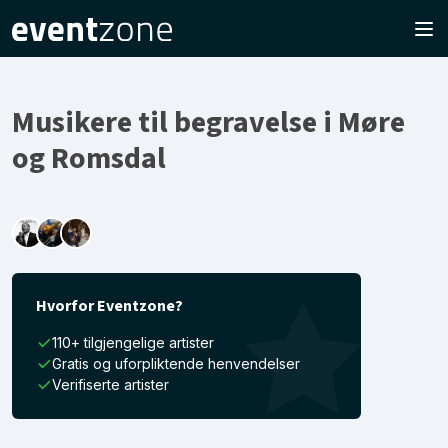
Musikere til begravelse i Møre
og Romsdal
Hvorfor Eventzone?
110+ tilgjengelige artister
Gratis og uforpliktende henvendelser
Verifiserte artister