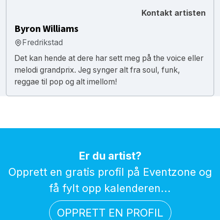
Kontakt artisten
Byron Williams
Fredrikstad
Det kan hende at dere har sett meg på the voice eller
melodi grandprix. Jeg synger alt fra soul, funk,
reggae til pop og alt imellom!
Er du artist?
Opprett en gratis profil på Eventzone og
få fylt opp kalenderen...
OPPRETT EN PROFIL