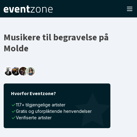
Musikere til begravelse på
Molde
Hvorfor Eventzone?
117+ tilgjengelige artister
Gratis og uforpliktende henvendelser
Verifiserte artister