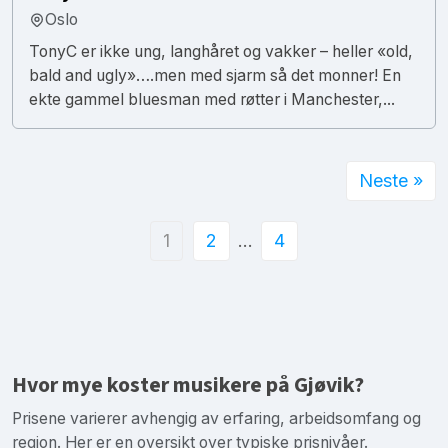
Oslo
TonyC er ikke ung, langhåret og vakker – heller «old,
bald and ugly»….men med sjarm så det monner! En
ekte gammel bluesman med røtter i Manchester,...
Neste »
1
2
…
4
Hvor mye koster musikere på Gjøvik?
Prisene varierer avhengig av erfaring, arbeidsomfang og
region. Her er en oversikt over typiske prisnivåer.