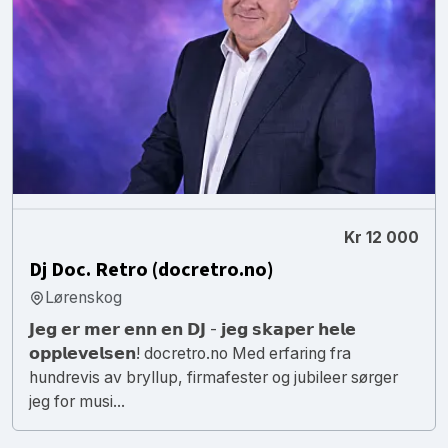
Kr 12 000
Dj Doc. Retro (docretro.no)
Lørenskog
𝗝𝗲𝗴 𝗲𝗿 𝗺𝗲𝗿 𝗲𝗻𝗻 𝗲𝗻 𝗗𝗝 - 𝗷𝗲𝗴 𝘀𝗸𝗮𝗽𝗲𝗿 𝗵𝗲𝗹𝗲
𝗼𝗽𝗽𝗹𝗲𝘃𝗲𝗹𝘀𝗲𝗻! docretro.no Med erfaring fra
hundrevis av bryllup, firmafester og jubileer sørger
jeg for musi...