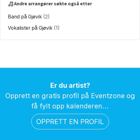
Andre arrangører søkte også etter
Band på Gjøvik
(2)
Vokalister på Gjøvik
(1)
Er du artist?
Opprett en gratis profil på Eventzone og
få fylt opp kalenderen...
OPPRETT EN PROFIL