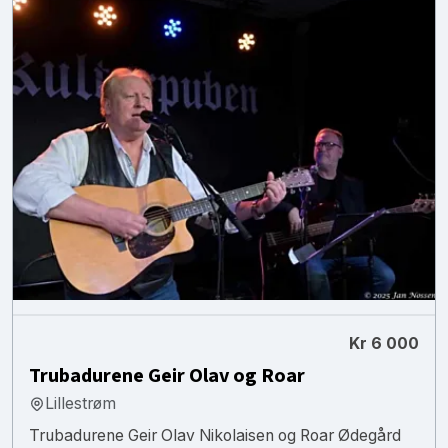
Kr 6 000
Trubadurene Geir Olav og Roar
Lillestrøm
Trubadurene Geir Olav Nikolaisen og Roar Ødegård