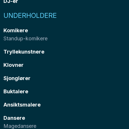
DJ-er
UNDERHOLDERE
Komikere
Standup-komikere
Tryllekunstnere
Klovner
Sjonglører
Buktalere
Ansiktsmalere
Dansere
Magedansere