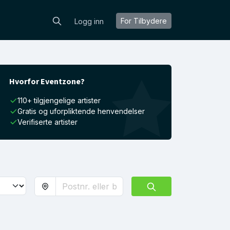
For Tilbydere
Logg inn
Hvorfor Eventzone?
110+ tilgjengelige artister
Gratis og uforpliktende henvendelser
Verifiserte artister