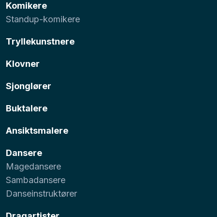
Komikere
Standup-komikere
Tryllekunstnere
Klovner
Sjonglører
Buktalere
Ansiktsmalere
Dansere
Magedansere
Sambadansere
Danseinstruktører
Dragartister