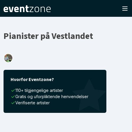
Pianister på Vestlandet
Hvorfor Eventzone?
110+ tilgjengelige artister
Gratis og uforpliktende henvendelser
Verifiserte artister