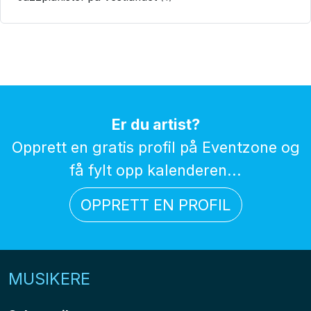
Er du artist?
Opprett en gratis profil på Eventzone og
få fylt opp kalenderen...
OPPRETT EN PROFIL
MUSIKERE