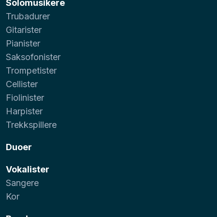
Solomusikere
Trubadurer
Gitarister
Pianister
Saksofonister
Trompetister
Cellister
Fiolinister
Harpister
Trekkspillere
Duoer
Vokalister
Sangere
Kor