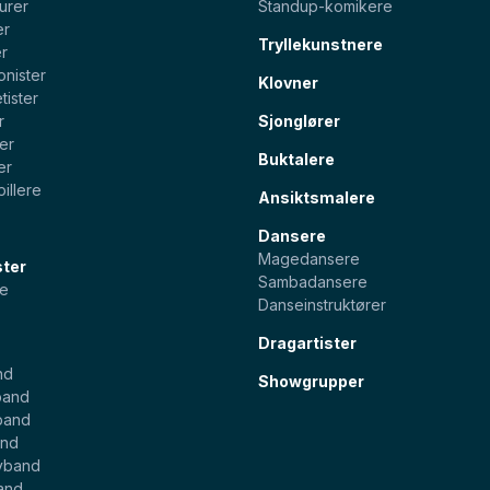
urer
Standup-komikere
er
Tryllekunstnere
er
onister
Klovner
tister
r
Sjonglører
ter
Buktalere
er
illere
Ansiktsmalere
Dansere
Magedansere
ster
Sambadansere
e
Danseinstruktører
Dragartister
nd
Showgrupper
band
band
and
yband
and