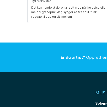
Fredrikstad
Det kan hende at dere har sett meg på the voice eller
melodi grandprix. Jeg synger alt fra soul, funk,
reggae til pop og alt imellom!
Er du artist?
Opprett en 
MUSI
Solom