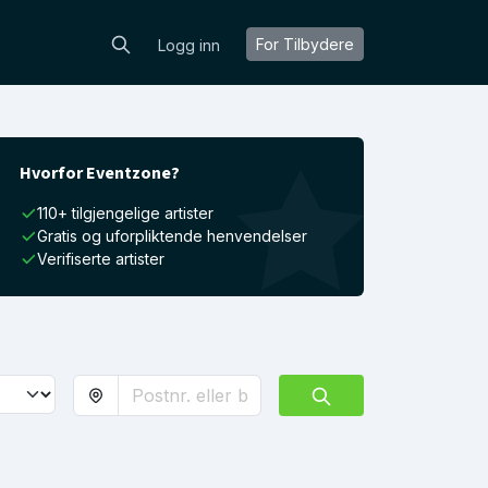
For Tilbydere
Logg inn
Hvorfor Eventzone?
110+ tilgjengelige artister
Gratis og uforpliktende henvendelser
Verifiserte artister