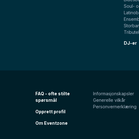
Soul- 
Latino
Ensemb
Storba
Tribut
DJ-er
FAQ - ofte stilte
Informasjonskapsler
spørsmål
Generelle vilkår
Personvernerklæring
Opprett profil
Om Eventzone