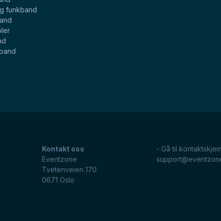
og funkband
band
ler
nd
eband
Kontakt oss
- Gå til kontaktskje
Eventzone
support@eventzon
Tvetenveien 170
0671
Oslo