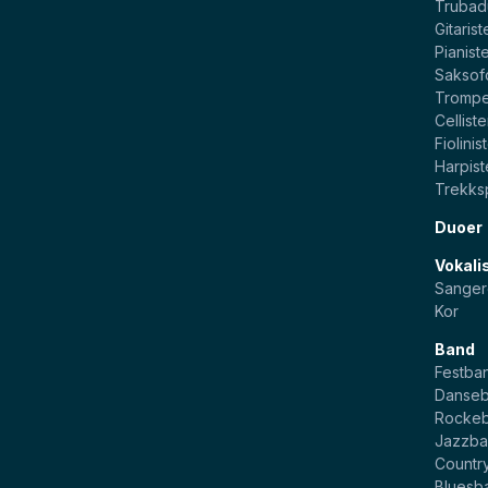
Trubad
Gitarist
Pianist
Saksof
Trompe
Celliste
Fiolinis
Harpist
Trekksp
Duoer
Vokali
Sanger
Kor
Band
Festba
Danse
Rocke
Jazzb
Countr
Bluesb