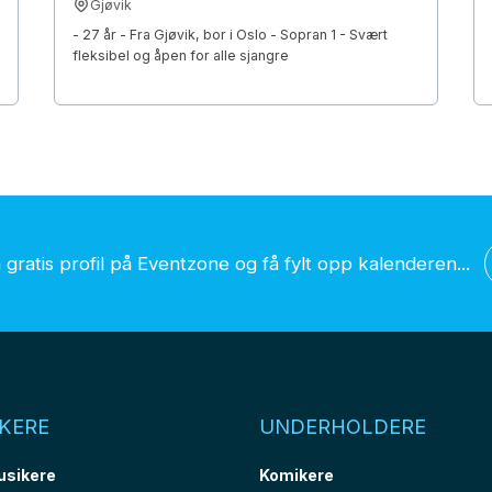
Gjøvik
- 27 år - Fra Gjøvik, bor i Oslo - Sopran 1 - Svært
fleksibel og åpen for alle sjangre
gratis profil på Eventzone og få fylt opp kalenderen...
KERE
UNDERHOLDERE
usikere
Komikere