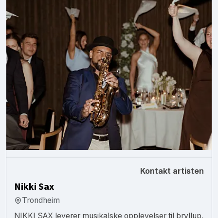
Kontakt artisten
Nikki Sax
Trondheim
NIKKI SAX leverer musikalske opplevelser til bryllup,