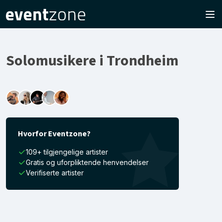
Solomusikere i Trondheim
Hvorfor Eventzone?
109+ tilgjengelige artister
Gratis og uforpliktende henvendelser
Verifiserte artister