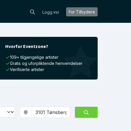
For Tilbydere
Logg inn
Hvorfor Eventzone?
109+ tilgjengelige artister
Gratis og uforpliktende henvendelser
Verifiserte artister