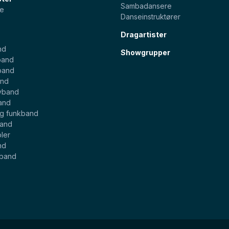
Sambadansere
e
Danseinstruktører
Dragartister
nd
Showgrupper
band
band
and
yband
and
og funkband
band
ler
nd
eband