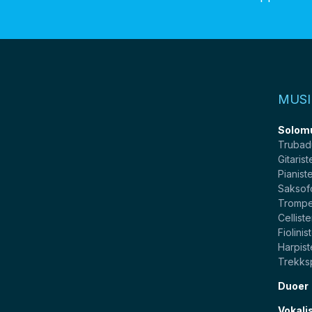
MUSI
Solom
Trubad
Gitarist
Pianist
Saksof
Trompe
Celliste
Fiolinis
Harpist
Trekksp
Duoer
Vokali