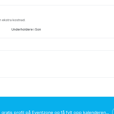
n ekstra kostnad.
Underholdere i Son
gratis profil på Eventzone og få fylt opp kalenderen...