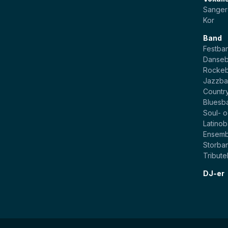
Sanger
Kor
Band
Festba
Danse
Rocke
Jazzb
Countr
Bluesb
Soul- 
Latino
Ensemb
Storba
Tribut
DJ-er