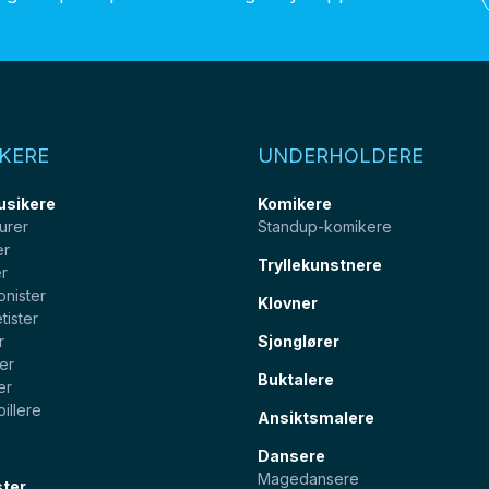
KERE
UNDERHOLDERE
usikere
Komikere
urer
Standup-komikere
er
Tryllekunstnere
er
onister
Klovner
tister
r
Sjonglører
ter
Buktalere
er
illere
Ansiktsmalere
Dansere
Magedansere
ster