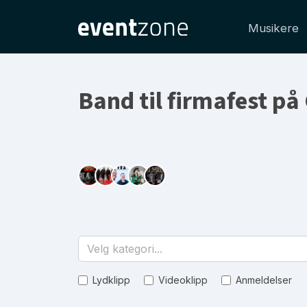
Musikere
Band til firmafest på
Velg kategori...
Lydklipp
Videoklipp
Anmeldelser