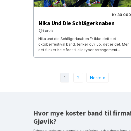
Kr 30 000
Nika Und Die Schlägerknaben
Larvik
Nika und die Schlägerknaben Er ikke dette et
oktoberfestival band, tenker du? Jo, det er det. Men
det funker hele året til alle typer arrangement...
1
2
Neste »
Hvor mye koster band til firmaf
Gjøvik?
Prisene varierer avhengig av erfaring, arbeidsomfang o