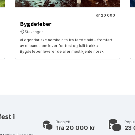
Kr 20 000
Bygdefeber
Stavanger
«Legendariske norske hits fra første takt – fremført
av et band som lever for fest og fullt trøkk.»
Bygdefeber leverer de aller mest kjente norsk...
est i
Budsjett
Popu
fra 20 000 kr
23 
g region. Her er en