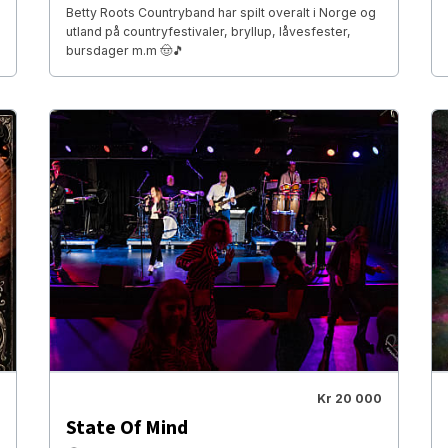
Betty Roots Countryband har spilt overalt i Norge og
utland på countryfestivaler, bryllup, låvesfester,
bursdager m.m 🤠🎵
Kr 20 000
State Of Mind