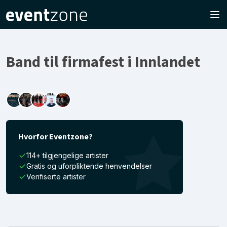
Band til firmafest i Innlandet
Hvorfor Eventzone?
114+ tilgjengelige artister
Gratis og uforpliktende henvendelser
Verifiserte artister