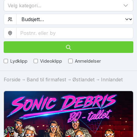
Velg kategori...
Lydklipp
Videoklipp
Anmeldelser
Forside
Band til firmafest
Østlandet
Innlandet