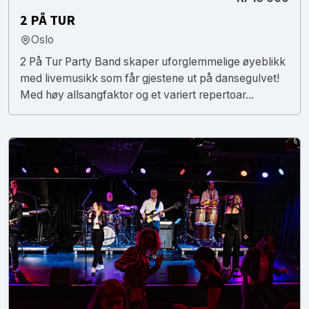
2 PÅ TUR
Oslo
2 På Tur Party Band skaper uforglemmelige øyeblikk
med livemusikk som får gjestene ut på dansegulvet!
Med høy allsangfaktor og et variert repertoar...