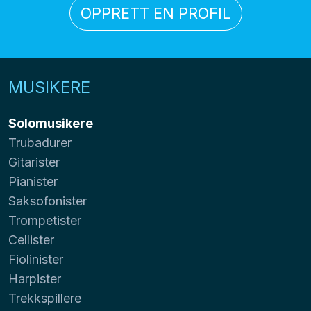
OPPRETT EN PROFIL
MUSIKERE
Solomusikere
Trubadurer
Gitarister
Pianister
Saksofonister
Trompetister
Cellister
Fiolinister
Harpister
Trekkspillere