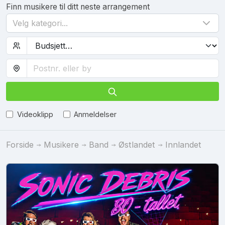
Finn musikere til ditt neste arrangement
Velg kategori...
Videoklipp
Anmeldelser
Forside
Musikere
Band
Østlandet
Innlandet