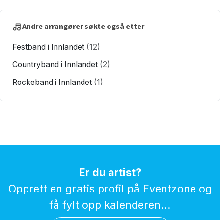
Andre arrangører søkte også etter
Festband i Innlandet
(12)
Countryband i Innlandet
(2)
Rockeband i Innlandet
(1)
Er du artist?
Opprett en gratis profil på Eventzone og
få fylt opp kalenderen...