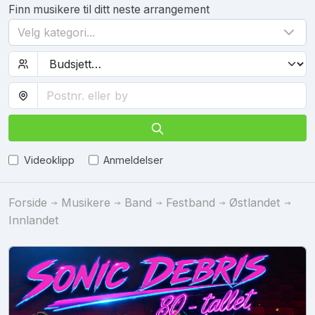
Finn musikere til ditt neste arrangement
Velg kategori...
Videoklipp
Anmeldelser
Forside
Musikere
Band
Festband
Østlandet
Innlandet