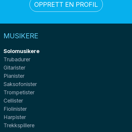
OPPRETT EN PROFIL
MUSIKERE
Solomusikere
Trubadurer
Gitarister
Pianister
Saksofonister
Trompetister
Cellister
Fiolinister
Harpister
Trekkspillere