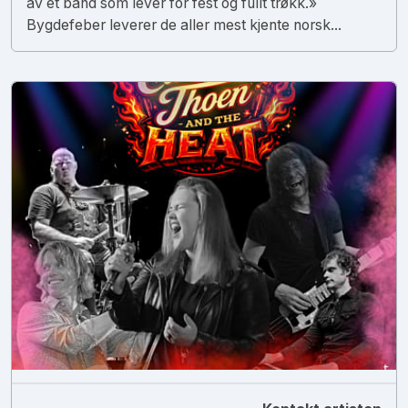
av et band som lever for fest og fullt trøkk.»
Bygdefeber leverer de aller mest kjente norsk...