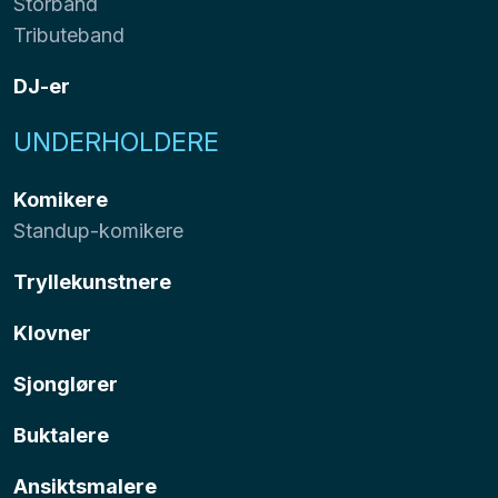
Storband
Tributeband
DJ-er
UNDERHOLDERE
Komikere
Standup-komikere
Tryllekunstnere
Klovner
Sjonglører
Buktalere
Ansiktsmalere